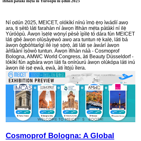
ìfihàn pàtàkì mẹ́ta ní Yúróòpù ní ọdún 2025
Ní ọdún 2025, MEICET, olókìkí nínú ìmọ̀ ẹ̀rọ ìwádìí awọ
ara, ti ṣètò láti farahàn ní àwọn ìfihàn mẹ́ta pàtàkì ní ilẹ̀
Yúróòpù. Àwọn ìṣẹ̀lẹ̀ wọ̀nyí pèsè ìpìlẹ̀ tó dára fún MEICET
láti gbé àwọn olùṣàyẹ̀wò awọ ara tuntun rẹ̀ kalẹ̀, láti bá
àwọn ògbóǹtarìgì ilé iṣẹ́ sọ̀rọ̀, àti láti ṣe àwárí àwọn
àǹfààní ìṣòwò tuntun. Àwọn ìfihàn náà - Cosmoprof
Bologna, AMWC World Congress, àti Beauty Düsseldorf -
lókìkí fún agbára wọn láti fa onírúurú àwọn olùkópa láti inú
àwọn ilé iṣẹ́ ẹwà, ẹwà, àti ìtọ́jú ìlera.
Cosmoprof Bologna: A Global