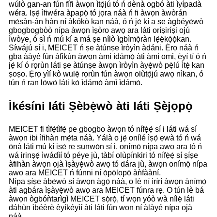
wúlò gan-an fún fífi àwọn ìtọ́jú tó ń dènà ogbó àti ìyípadà
wéra. Iṣẹ́ ìfiwéra àpapọ̀ tó jọra náà ń fi àwọn àwòrán
mẹ́sàn-án hàn ní àkókò kan náà, ó ń jẹ́ kí a ṣe àgbéyẹ̀wò
gbogbogbòò nípa àwọn ìṣòro awọ ara láti oríṣiríṣi ojú
ìwòye, ó sì ń mú kí a má ṣe nílò ìgbìmọ̀ràn lẹ́ẹ̀kọ̀ọ̀kan.
Síwájú sí i, MEICET ń ṣe àtúnṣe ìròyìn àdáni. Ẹ̀rọ náà ń
gba ààyè fún àfikún àwọn àmì ìdámọ̀ àti àmì omi, èyí tí ó ń
jẹ́ kí ó rọrùn láti ṣe àtúnṣe àwọn ìròyìn àyẹ̀wò pẹ̀lú ìtẹ̀ kan
ṣoṣo. Ẹ̀rọ yìí kò wulẹ̀ rọrùn fún àwọn olùtọ́jú awọ nìkan, ó
tún ń ran lọ́wọ́ láti kọ́ ìdámọ̀ àmì ìdámọ̀.
Ìkésíni láti Ṣèbẹ̀wò àti láti Ṣèjọpọ̀
MEICET fi tìfẹ́tìfẹ́ pe gbogbo àwọn tó nífẹ̀ẹ́ sí i láti wá sí
àwọn ibi ìfihàn mẹ́ta náà. Yálà o jẹ́ onílé ìṣọ́ ẹwà tó ń wá
ọ̀nà láti mú kí iṣẹ́ rẹ sunwọ̀n sí i, onímọ̀ nípa awọ ara tó ń
wá irinṣẹ́ ìwádìí tó péye jù, tàbí olùpínkiri tó nífẹ̀ẹ́ sí ṣíṣe
àfihàn àwọn ọjà ìṣàyẹ̀wò awọ tó dára jù, àwọn onímọ̀ nípa
awọ ara MEICET ń fúnni ní ọ̀pọ̀lọpọ̀ àǹfààní.
Nípa ṣíṣe àbẹ̀wò sí àwọn àgọ́ náà, o lè ní ìrírí àwọn ànímọ́
àti agbára ìṣàyẹ̀wò awọ ara MEICET fúnra rẹ. O tún lè bá
àwọn ògbóǹtarìgì MEICET sọ̀rọ̀, tí wọn yóò wà nílẹ̀ láti
dáhùn ìbéèrè èyíkéyìí àti láti fún wọn ní àlàyé nípa ọjà
náà.