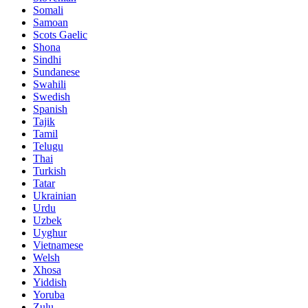
Somali
Samoan
Scots Gaelic
Shona
Sindhi
Sundanese
Swahili
Swedish
Spanish
Tajik
Tamil
Telugu
Thai
Turkish
Tatar
Ukrainian
Urdu
Uzbek
Uyghur
Vietnamese
Welsh
Xhosa
Yiddish
Yoruba
Zulu