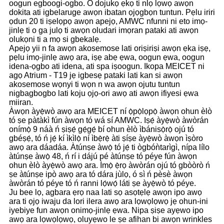
oogun egboogi-ogbo. O dojukọ ẹkọ ti nlọ lọwọ awọn
dokita ati igbelaruge awọn ibatan ọjọgbọn tuntun. Pẹlu iriri
ọdun 20 ti iṣelọpọ awọn apejọ, AMWC nfunni ni eto imọ-
jinlẹ ti o ga julọ ti awọn oludari imọran pataki ati awọn
olukọni ti a mọ si gbekalẹ.
Apejọ yii n fa awọn akosemose lati oriṣiriṣi awọn ẹka iṣẹ,
pẹlu imọ-jinlẹ awọ ara, iṣẹ abẹ ẹwa, oogun ẹwa, oogun
idena-ọgbo ati idena, ati spa iṣoogun. Ikopa MEICET ni
agọ Atrium - T19 jẹ igbesẹ pataki lati kan si awọn
akosemose wọnyi ti wọn n wa awọn ojutu tuntun
nigbagbogbo lati koju ọjọ-ori awọ ati awọn ifiyesi ẹwa
miiran.
Àwọn àyẹ̀wò awọ ara MEICET ní ọ̀pọ̀lọpọ̀ àwọn ohun èlò
tó ṣe pàtàkì fún àwọn tó wá sí AMWC. Iṣẹ́ àyẹ̀wò àwòrán
onímọ̀ 9 náà ń ṣiṣẹ́ gẹ́gẹ́ bí ohun èlò ìbánisọ̀rọ̀ ojú tó
gbéṣẹ́, tó ń jẹ́ kí ìkìlọ̀ ní ìbẹ̀rẹ̀ àti ṣíṣe àyẹ̀wò àwọn ìṣòro
awọ ara dáadáa. Àtúnṣe àwọ̀ tó jẹ́ ti ògbóǹtarìgì, nípa lílo
àtúnṣe àwọ̀ 48, ń rí i dájú pé àtúnṣe tó péye fún àwọn
ohun èlò àyẹ̀wò awọ ara. Ìmọ̀ ẹ̀rọ àwòrán ojú tó gbòòrò ń
ṣe àtúnṣe ipò awọ ara tó dára jùlọ, ó sì ń pèsè àwọn
àwòrán tó péye tó ń ranni lọ́wọ́ láti ṣe àyẹ̀wò tó péye.
Ju bee lọ, agbara ẹrọ naa lati sọ asọtẹlẹ awọn ipo awọ
ara ti ọjọ iwaju da lori ilera awọ ara lọwọlọwọ jẹ ohun-ini
iyebiye fun awọn onimọ-jinlẹ ẹwa. Nipa ṣiṣe ayẹwo ipo
awọ ara lọwọlọwọ, oluyẹwo le ṣe afihan bi awọn wrinkles