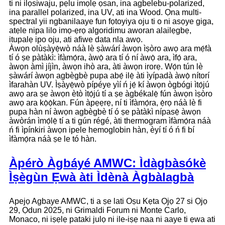
ti ni ilọsiwaju, pẹlu imọlẹ ọsan, ina agbelebu-polarized,
ina parallel polarized, ina UV, ati ina Wood. Ọna multi-
spectral yii ngbanilaaye fun fọtoyiya oju ti o ni asọye giga,
atẹle nipa lilo imọ-ẹrọ algoridimu aworan alailẹgbẹ,
itupalẹ ipo oju, ati afiwe data nla awọ.
Àwọn olùṣàyẹ̀wò náà lè ṣàwárí àwọn ìṣòro awọ ara mẹ́fà
tí ó ṣe pàtàkì: ìfàmọ́ra, àwọ̀ ara tí ó ní àwọ̀ ara, ìfọ́ ara,
àwọn àmì jíjìn, àwọn ihò ara, àti àwọn irorẹ. Wọ́n tún lè
ṣàwárí àwọn agbègbè pupa abẹ́ ilẹ̀ àti ìyípadà àwọ̀ nítorí
ìfarahàn UV. Ìṣàyẹ̀wò pípéye yìí ń jẹ́ kí àwọn ògbógi ìtọ́jú
awọ ara ṣe àwọn ètò ìtọ́jú tí a ṣe àgbékalẹ̀ fún àwọn ìṣòro
awọ ara kọ̀ọ̀kan. Fún àpẹẹrẹ, ní ti ìfàmọ́ra, ẹ̀rọ náà lè fi
pupa hàn ní àwọn agbègbè tí ó ṣe pàtàkì nípasẹ̀ àwọn
àwòrán ìmọ́lẹ̀ tí a ti gún régé, àti thermogram ìfàmọ́ra náà
ń fi ìpínkiri àwọn ipele hemoglobin hàn, èyí tí ó ń fi bí
ìfàmọ́ra náà ṣe le tó hàn.
Àpérò Àgbáyé AMWC: Ìdàgbàsókè
Ìṣègùn Ẹwà àti Ìdènà Àgbàlagbà
Apejọ Agbaye AMWC, ti a ṣe lati Oṣu Kẹta Ọjọ 27 si Ọjọ
29, Ọdun 2025, ni Grimaldi Forum ni Monte Carlo,
Monaco, ni iṣẹlẹ pataki julọ ni ile-iṣẹ naa ni aaye ti ẹwa ati