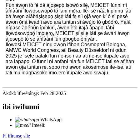
Fún àwọn tó fẹ́ dá àjọṣepọ̀ ìṣòwò sílẹ̀, MEICET fúnni ní
àǹfààní ìfọwọ́sowọ́pọ̀ tó fani mọ́ra. Ilé-iṣẹ́ náà ti pinnu láti
bá àwọn alábáṣiṣẹpọ̀ ṣiṣẹ́ láti fẹ̀ síi ọjà wọn kí ó sì pèsè
àwọn ọ̀nà ìwádìí awọ ara tuntun sí àwùjọ tó gbòòrò. Yálà
nípasẹ̀ àdéhùn ìpínkiri, àwọn ètò ìtajà àpapọ̀, tàbí
ìfọwọ́sowọ́pọ̀ ìmọ̀ ẹ̀rọ, MEICET ṣí sílẹ̀ láti ṣe àwárí àwọn
àjọṣepọ̀ tó ṣe àǹfààní fún gbogbo ènìyàn.
Ilowosi MEICET ninu awọn ifihan Cosmoprof Bologna,
AMWC World Congress, ati Beauty Düsseldorf ni ọdun
2025 jẹ iṣẹlẹ pataki fun ile-iṣẹ naa ati ile-iṣẹ itupalẹ awọ
ara lapapọ. O funni ni anfani nla fun MEICET lati ṣe afihan
awọn ọja tuntun rẹ, sopọ mọ awọn akosemose ile-iṣẹ, ati
lati mu idagbasoke imọ-ẹrọ itupalẹ awọ siwaju.
Àkókò ìfìwéránṣẹ́: Feb-28-2025
ibi iwifunni
WhatsApp:
+86 18721027829
Imeeli:
info@meicet.com
Fi ifiranṣẹ silẹ