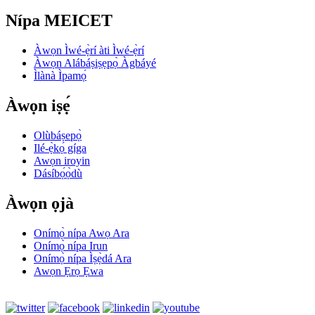
Nípa MEICET
Àwọn Ìwé-ẹ̀rí àti Ìwé-ẹ̀rí
Àwọn Alábáṣiṣẹpọ̀ Àgbáyé
Ìlànà Ìpamọ́
Àwọn iṣẹ́
Olùbáṣepọ̀
Ilé-ẹ̀kọ́ gíga
Awọn iroyin
Dásíbọ́ọ̀dù
Àwọn ọjà
Onímọ̀ nípa Awọ Ara
Onímọ̀ nípa Irun
Onímọ̀ nípa Ìṣẹ̀dá Ara
Awọn Ẹrọ Ẹwa