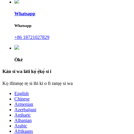
Whatsapp
Whatsapp
+86 18721027829
Òkè
Kàn sí wa láti kọ́ ẹ̀kọ́ sí i
Kọ ifiranṣẹ rẹ si ibi ki o fi ranṣẹ si wa
English
Chinese
Armenian
Azerbaijani
Amharic
Albanian
Arabic
Afrikaans