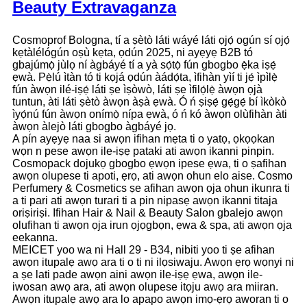
Beauty Extravaganza
Cosmoprof Bologna, tí a ṣètò láti wáyé láti ọjọ́ ogún sí ọjọ́
kẹtàlélógún oṣù kẹta, ọdún 2025, ni ayẹyẹ B2B tó
gbajúmọ̀ jùlọ ní àgbáyé tí a yà sọ́tọ̀ fún gbogbo ẹ̀ka iṣẹ́
ẹwà. Pẹ̀lú ìtàn tó ti kọjá ọdún àádọ́ta, ìfihàn yìí ti jẹ́ ìpìlẹ̀
fún àwọn ilé-iṣẹ́ láti ṣe ìṣòwò, láti ṣe ìfilọ́lẹ̀ àwọn ọjà
tuntun, àti láti ṣètò àwọn àṣà ẹwà. Ó ń ṣiṣẹ́ gẹ́gẹ́ bí ìkòkò
ìyọ́nú fún àwọn onímọ̀ nípa ẹwà, ó ń kó àwọn olùfihàn àti
àwọn àlejò láti gbogbo àgbáyé jọ.
A pín ayẹyẹ naa si awọn ifihan mẹta ti o yatọ, ọkọọkan
wọn n pese awọn ile-iṣẹ pataki ati awọn ikanni pinpin.
Cosmopack dojukọ gbogbo ẹwọn ipese ẹwa, ti o ṣafihan
awọn olupese ti apoti, ẹrọ, ati awọn ohun elo aise. Cosmo
Perfumery & Cosmetics ṣe afihan awọn ọja ohun ikunra ti
a ti pari ati awọn turari ti a pin nipasẹ awọn ikanni titaja
oriṣiriṣi. Ifihan Hair & Nail & Beauty Salon gbalejo awọn
olufihan ti awọn ọja irun ọjọgbọn, ẹwa & spa, ati awọn ọja
eekanna.
MEICET yoo wa ni Hall 29 - B34, nibiti yoo ti ṣe afihan
awọn itupalẹ awọ ara ti o ti ni ilọsiwaju. Awọn ẹrọ wọnyi ni
a ṣe lati pade awọn aini awọn ile-iṣẹ ẹwa, awọn ile-
iwosan awọ ara, ati awọn olupese itọju awọ ara miiran.
Awọn itupalẹ awọ ara lo apapo awọn imọ-ẹrọ aworan ti o