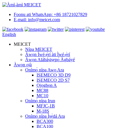
Foonu ati WhatsApp: +86 18721027829
E-mail: info@meicet.com
English
MEICET
Nípa MEICET
Àwọn Ìwé-ẹ̀rí àti Ìwé-ẹ̀rí
Àwọn Alábáṣiṣẹpọ̀ Àgbáyé
Àwọn ọjà
Onímọ̀ nípa Awọ Ara
ISEMECO 3D D9
ISEMECO 2D S7
Ọjọgbọn A
MC88
MC10
Onímọ̀ nípa Irun
MFJC-1B
M-18S
Onímọ̀ nípa Ìṣẹ̀dá Ara
BCA300
BCA100