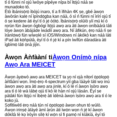
tí ó fúnni ní ojú ìwòye pípéye nípa bí ìtọ́jú náà ṣe
munadoko tó.
Ètò ìbánisọ̀rọ̀ ìbòjú inaro, tí a fi ìfihàn 4K ṣe, gbé àwọn
àwòrán kalẹ̀ ní ìpíndọ́gba kan náà, ó sì ń fúnni ní ìrírí ojú tí
ó ṣe kedere àti èyí tí ó jẹ́ òótọ́. Ìbánisọ̀rọ̀ olùlò yìí mú kí ó
rọrùn fún àwọn ògbógi ìtọ́jú awọ ara àti àwọn oníbàárà láti
lóye àwọn àbájáde ìwádìí awọ ara. Ní àfikún, ẹ̀rọ náà ń ṣe
ìrànlọ́wọ́ fún wíwọlé sí iOS/Windows ní àkókò kan náà láti
iPad àti kọ̀ǹpútà, èyí tí ó ń jẹ́ kí a pín ìwífún dáradára àti
ìgbìmọ̀ láti ọ̀nà jíjìn.
Àwọn Àǹfààní ti
Àwọn Onímọ̀ nípa
Awọ Ara MEICET
Àwọn àyẹ̀wò awọ ara MEICET ta yọ ní ọjà nítorí ọ̀pọ̀lọpọ̀
àǹfààní wọn. Ìmọ̀-ẹ̀rọ 4-spectrum yìí gba láàyè láti wọ inú
àwọn awọ ara àti awọ ara jinlẹ̀, kí ó lè rí àwọn ìṣòro awọ
ara tí ó lè wà lábẹ́ ojú tí kò lè hàn ní ojú lásán. Èyí ṣe
pàtàkì fún ìtọ́jú ní ìbẹ̀rẹ̀ àti ìdènà àwọn ìṣòro awọ ara tí ó le
koko jù.
Sọ́fítíwètì ẹ̀rọ náà tún ní ọ̀pọ̀lọpọ̀ àwọn ohun tó wúlò.
Àwọn irinṣẹ́ àlàyé àmì àrùn àti ìwọ̀n wọn ń jẹ́ kí àwọn
dókítà lè kọ ìròyìn sílẹ̀ kí wọ́n sì fi pamọ́ ní kíákíá, èyí tó