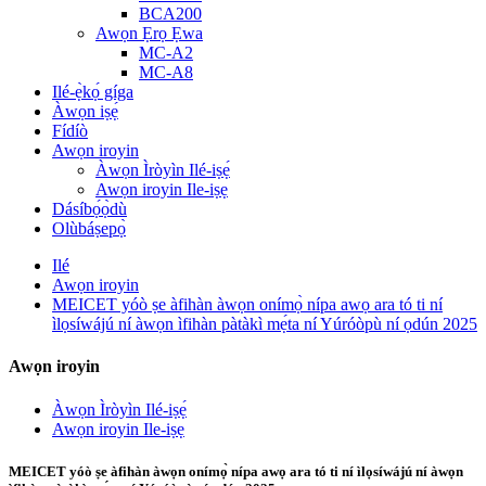
BCA200
Awọn Ẹrọ Ẹwa
MC-A2
MC-A8
Ilé-ẹ̀kọ́ gíga
Àwọn iṣẹ́
Fídíò
Awọn iroyin
Àwọn Ìròyìn Ilé-iṣẹ́
Awọn iroyin Ile-iṣẹ
Dásíbọ́ọ̀dù
Olùbáṣepọ̀
Ilé
Awọn iroyin
MEICET yóò ṣe àfihàn àwọn onímọ̀ nípa awọ ara tó ti ní
ìlọsíwájú ní àwọn ìfihàn pàtàkì mẹ́ta ní Yúróòpù ní ọdún 2025
Awọn iroyin
Àwọn Ìròyìn Ilé-iṣẹ́
Awọn iroyin Ile-iṣẹ
MEICET yóò ṣe àfihàn àwọn onímọ̀ nípa awọ ara tó ti ní ìlọsíwájú ní àwọn