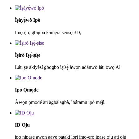
Ìṣàyẹ̀wò Ipò
Imọ-ẹrọ gbigba kamẹra sensọ 3D,
Ìṣirò Iṣẹ́-ṣíṣe
Láti ṣe àkíyèsí gbogbo ìṣísẹ̀ àwọn adánwò láti ọwọ́ Al.
Ipo Ọmọde
Àwọn ọmọdé àti àgbàlagbà, ìbáramu ipò méjì.
ID Oju
ipo nipasẹ awọn aaye pataki lori imọ-ẹrọ ipasẹ oju ati oju