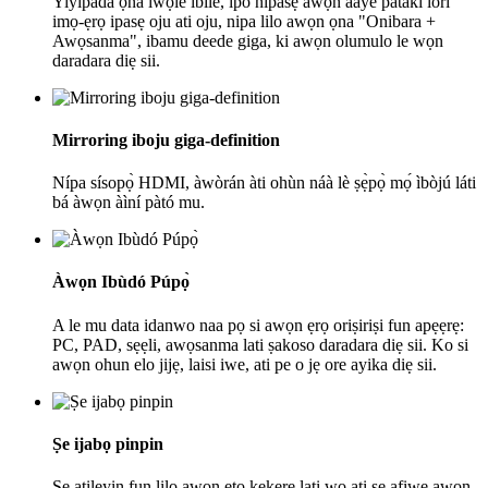
Yiyipada ọna iwọle ibile, ipo nipasẹ awọn aaye pataki lori
imọ-ẹrọ ipasẹ oju ati oju, nipa lilo awọn ọna "Onibara +
Awọsanma", ibamu deede giga, ki awọn olumulo le wọn
daradara diẹ sii.
Mirroring iboju giga-definition
Nípa sísopọ̀ HDMI, àwòrán àti ohùn náà lè ṣẹ̀pọ̀ mọ́ ìbòjú láti
bá àwọn àìní pàtó mu.
Àwọn Ibùdó Púpọ̀
A le mu data idanwo naa pọ si awọn ẹrọ oriṣiriṣi fun apẹẹrẹ:
PC, PAD, sẹẹli, awọsanma lati ṣakoso daradara diẹ sii. Ko si
awọn ohun elo jijẹ, laisi iwe, ati pe o jẹ ore ayika diẹ sii.
Ṣe ijabọ pinpin
Ṣe atilẹyin fun lilo awọn eto kekere lati wo ati ṣe afiwe awọn