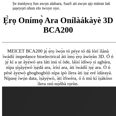
Ṣe iranlọwọ fun awọn alabara, SaaS ati awọn ajọ miiran lati
ṣaṣeyọri ohun elo iwoye oye.
Ẹ̀rọ Onímọ̀ Ara Onílàákàyè 3D
BCA200
———————————————————————————
MEICET BCA200 jẹ́ ẹ̀rọ ìwọ̀n tó péye tó dá lórí ìlànà
ìwádìí impedance bioelectrical àti ìmọ̀ ẹ̀rọ àwòrán 3D. Ó ń
jẹ́ kí a ṣe àyẹ̀wò ara láti inú sí òde, láìsí ìdíwọ́ sí agbára,
nípa ṣíṣàyẹ̀wò ìṣẹ̀dá ara, ìrísí ara, àti ìwádìí iṣẹ́ ara. Ó ń
pèsè àyẹ̀wò gbogbogbòò nípa ipò ìlera àti iṣẹ́ eré ìdárayá.
Nípasẹ̀ ìwọ̀n data, ìṣàyẹ̀wò, àti ìfiwéra, ó ń mú kí ìṣàkóso
ìlera oní-nọ́ńbà rọrùn.