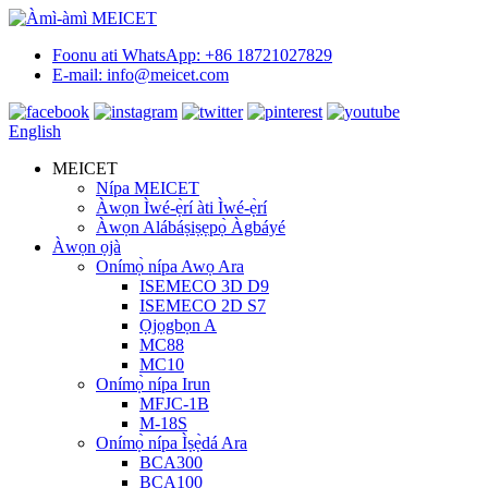
Foonu ati WhatsApp: +86 18721027829
E-mail: info@meicet.com
English
MEICET
Nípa MEICET
Àwọn Ìwé-ẹ̀rí àti Ìwé-ẹ̀rí
Àwọn Alábáṣiṣẹpọ̀ Àgbáyé
Àwọn ọjà
Onímọ̀ nípa Awọ Ara
ISEMECO 3D D9
ISEMECO 2D S7
Ọjọgbọn A
MC88
MC10
Onímọ̀ nípa Irun
MFJC-1B
M-18S
Onímọ̀ nípa Ìṣẹ̀dá Ara
BCA300
BCA100