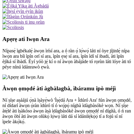
Apẹrẹ ati Iwọn Ara
Nípasẹ̀ ìgbékalẹ̀ àwọn ìrísí ara, a ó ràn ọ́ lọ́wọ́ láti ní òye jíjinlẹ̀ nípa
ìwọ̀n ara bíi ìpín orí sí ara, ìpín ẹsẹ̀ sí ara, ìpín ìdí sí ibadi, àti ìpín
èjìká sí ìbàdí. Èyí yóò jẹ́ kí o ní àwọn àbájáde tó rọrùn láti lóye àti tó
péye nínú ìdánrawò ẹwà.
Àwọn ọmọdé àti àgbàlagbà, ìbáramu ipò méjì
Ní ṣíṣe aṣáájú ọ̀nà ìṣàyẹ̀wò 'Ìṣẹ̀dá Ara + Ìdúró Ara' fún àwọn ọmọdé,
ní dídarí àwọn ọ̀ràn ìdúró tí ó wọ́pọ̀ nígbà ìdàgbàsókè wọn. Ní ṣíṣe
àtẹ̀lé àti ìṣàkóso àwọn àṣà ìdàgbàsókè àwọn ọmọdé ní dígítà, ó ń ran
àwọn òbí àti àwọn olùkọ́ lọ́wọ́ láti dá sí ìdánilẹ́kọ̀ọ́ tí a fojú sí ní
ìpele àkọ́kọ́.