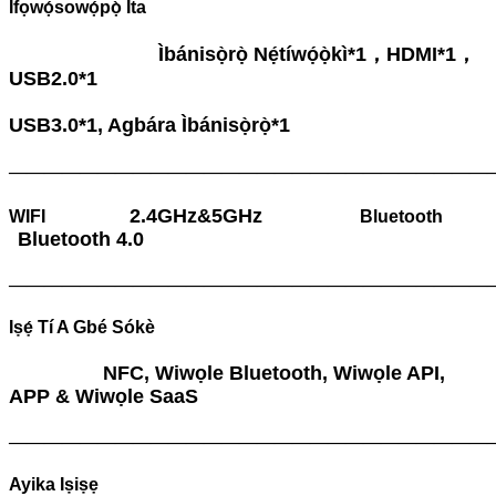
Ìfọwọ́sowọ́pọ̀ Ìta
Ìbánisọ̀rọ̀ Nẹ́tíwọ́ọ̀kì*1，HDMI*1，
USB2.0*1
USB3.0*1, Agbára Ìbánisọ̀rọ̀*1
———————————————————————————
2.4GHz&5GHz
WIFI
Bluetooth
Bluetooth 4.0
———————————————————————————
Iṣẹ́ Tí A Gbé Sókè
NFC, Wiwọle Bluetooth, Wiwọle API,
APP & Wiwọle SaaS
———————————————————————————
Ayika Iṣiṣẹ