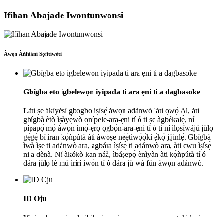
Ifihan Abajade Iwontunwonsi
Àwọn Àǹfààní Sọfítíwètì
Gbígba eto igbelewọn iyipada ti ara ẹni ti a dagbasoke
Láti ṣe àkíyèsí gbogbo ìṣísẹ̀ àwọn adánwò láti ọwọ́ Al, àti
gbígbà ètò ìṣàyẹ̀wò onípele-ara-ẹni tí ó ti ṣe àgbékalẹ̀, ní
pípapọ̀ mọ́ àwọn ìmọ̀-ẹ̀rọ ọgbọ́n-ara-ẹni tí ó ti ní ìlọsíwájú jùlọ
gẹ́gẹ́ bí ìran kọ̀ǹpútà àti àwòṣe nẹ́ẹ̀tìwọ́ọ̀kì ẹ̀kọ́ jíjinlẹ̀. Gbígbà
ìwà ìṣe ti adánwò ara, agbára ìṣísẹ̀ ti adánwò ara, àti ewu ìṣísẹ̀
ni a dènà. Ní àkókò kan náà, ìbáṣepọ̀ ènìyàn àti kọ̀ǹpútà tí ó
dára jùlọ lè mú ìrírí ìwọ̀n tí ó dára jù wá fún àwọn adánwò.
ID Oju