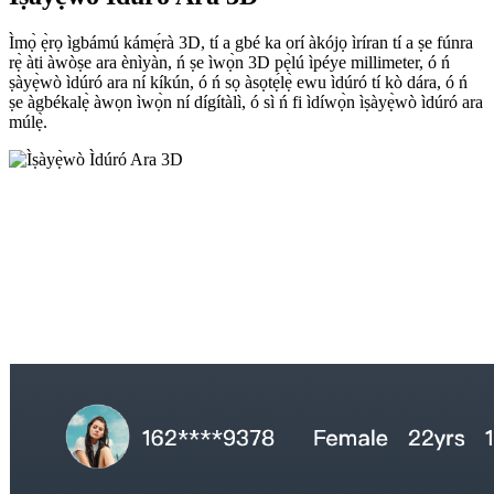
Ìmọ̀ ẹ̀rọ ìgbámú kámẹ́rà 3D, tí a gbé ka orí àkójọ ìríran tí a ṣe fúnra
rẹ̀ àti àwòṣe ara ènìyàn, ń ṣe ìwọ̀n 3D pẹ̀lú ìpéye millimeter, ó ń
ṣàyẹ̀wò ìdúró ara ní kíkún, ó ń sọ àsọtẹ́lẹ̀ ewu ìdúró tí kò dára, ó ń
ṣe àgbékalẹ̀ àwọn ìwọ̀n ní dígítàlì, ó sì ń fi ìdíwọ̀n ìṣàyẹ̀wò ìdúró ara
múlẹ̀.
Ifihan ti Igbelewọn Ipo
——————————————
Ó ṣe kedere láti rí àwọn ipò mẹ́sàn-án tí kò dára ní ojú kan.
Ìṣàyẹ̀wò Àmì Onírúurú àti Àsọtẹ́lẹ̀ Ewu Ìlera fún Ìdásí-ní-
Ìbẹ̀rẹ̀.