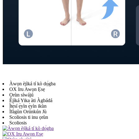
Àwọn èjìká tí kò dọ́gba
OX Iru Awọn Ẹsẹ
Ọrùn ​​síwájú
Èjìká Yika àti Àgbádá
Ìtẹ̀sí ẹ̀yìn ẹ̀yìn ikùn
Ìfàgùn Orúnkún Jù
Scoliosis ti inu ọrùn
Scoliosis