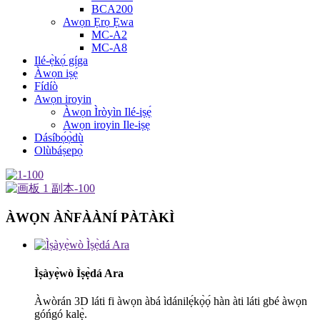
BCA200
Awọn Ẹrọ Ẹwa
MC-A2
MC-A8
Ilé-ẹ̀kọ́ gíga
Àwọn iṣẹ́
Fídíò
Awọn iroyin
Àwọn Ìròyìn Ilé-iṣẹ́
Awọn iroyin Ile-iṣẹ
Dásíbọ́ọ̀dù
Olùbáṣepọ̀
ÀWỌN ÀǸFÀÀNÍ PÀTÀKÌ
Ìṣàyẹ̀wò Ìṣẹ̀dá Ara
Àwòrán 3D láti fi àwọn àbá ìdánilẹ́kọ̀ọ́ hàn àti láti gbé àwọn
góńgó kalẹ̀.