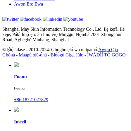
Awọn Ẹrọ Ẹwa
Shanghai May Skin Information Technology Co., Ltd. Ilẹ̀ kẹfà, Ilé
keje, Pákì Ìmọ̀-ẹ̀rọ àti Ìmọ̀-ẹ̀rọ Minggu, Nọ́mbà 7001 Zhongchun
Road, Agbègbè Minhang, Shanghai
© Ẹ̀tọ́ àdáṣe - 2010-2024: Gbogbo ẹ̀tọ́ wa ni ipamọ́.
Àwọn Ọjà
Gbóná
-
Máàpù ojú-ọ̀nà
-
Blọ́ọ̀gù Gíga Jùlọ
-
ÌWÁDÌÍ TÓ GÓGÓ
Foonu
Foonu
+86 18721027829
Imeeli