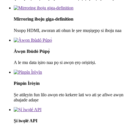
Mirroring iboju giga-definition
Nsopọ HDMI, aworan ati ohun le ṣee muṣiṣẹpọ si iboju naa
Àwọn Ibùdó Púpọ̀
A le mu data iṣiro naa pọ si awọn ẹrọ oriṣiriṣi.
Pínpín Ìròyìn
Ṣe atilẹyin fun lilo awọn eto kekere lati wo ati ṣe afiwe awọn
abajade adaṣe
Ṣí ìwọlé API