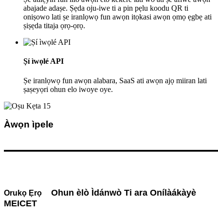
abajade adaṣe. Ṣẹda oju-iwe ti a pin pẹlu koodu QR ti
oniṣowo lati ṣe iranlọwọ fun awọn itọkasi awọn ọmọ ẹgbẹ ati
ṣiṣẹda titaja ọrọ-ọrọ.
Ṣí ìwọlé API
Ṣe iranlọwọ fun awọn alabara, SaaS ati awọn ajọ miiran lati
ṣaṣeyọri ohun elo iwoye oye.
Àwọn ìpele
————————————
Ohun èlò Ìdánwò Ti ara Onílàákàyè
Orukọ Ẹrọ
MEICET