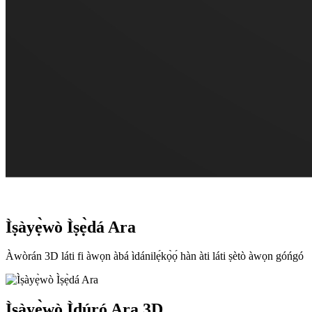
Ìṣàyẹ̀wò Ìṣẹ̀dá Ara
Àwòrán 3D láti fi àwọn àbá ìdánilẹ́kọ̀ọ́ hàn àti láti ṣètò àwọn góńgó
Ìṣàyẹ̀wò Ìdúró Ara 3D