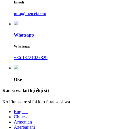
Imeeli
info@meicet.com
Whatsapp
Whatsapp
+86 18721027829
Òkè
Kàn sí wa láti kọ́ ẹ̀kọ́ sí i
Kọ ifiranṣẹ rẹ si ibi ki o fi ranṣẹ si wa
English
Chinese
Armenian
Azerbaijani