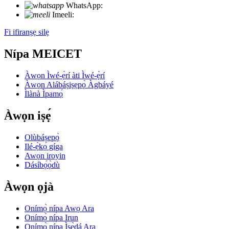
WhatsApp:
+86 18721027829
Imeeli:
info@meicet.com
Fi ifiranṣẹ silẹ
Nípa MEICET
Àwọn Ìwé-ẹ̀rí àti Ìwé-ẹ̀rí
Àwọn Alábáṣiṣẹpọ̀ Àgbáyé
Ìlànà Ìpamọ́
Àwọn iṣẹ́
Olùbáṣepọ̀
Ilé-ẹ̀kọ́ gíga
Awọn iroyin
Dásíbọ́ọ̀dù
Àwọn ọjà
Onímọ̀ nípa Awọ Ara
Onímọ̀ nípa Irun
Onímọ̀ nípa Ìṣẹ̀dá Ara