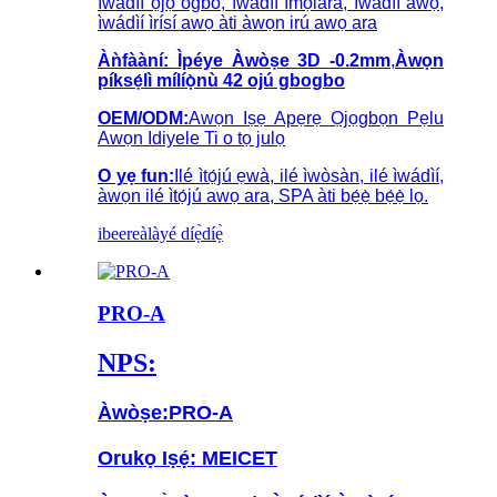
ìwádìí ọjọ́ ogbó, ìwádìí ìmọ̀lára, ìwádìí àwọ̀,
ìwádìí ìrísí awọ àti àwọn irú awọ ara
Àǹfààní:
Ìpéye Àwòṣe 3D -
0.2mm
,
Àwọn
píksẹ́lì mílíọ̀nù 42 ojú gbogbo
OEM/ODM:
Awọn Iṣẹ Apẹrẹ Ọjọgbọn Pẹlu
Awọn Idiyele Ti o tọ julọ
O yẹ fun:
Ilé ìtọ́jú ẹwà, ilé ìwòsàn, ilé ìwádìí,
àwọn ilé ìtọ́jú awọ ara, SPA àti bẹ́ẹ̀ bẹ́ẹ̀ lọ.
ibeere
àlàyé díẹ̀díẹ̀
PRO-A
NPS:
Àwòṣe:
PRO-A
Orukọ Iṣẹ́: MEICET