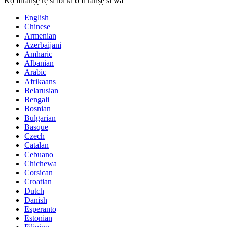
Kọ ifiranṣẹ rẹ si ibi ki o fi ranṣẹ si wa
English
Chinese
Armenian
Azerbaijani
Amharic
Albanian
Arabic
Afrikaans
Belarusian
Bengali
Bosnian
Bulgarian
Basque
Czech
Catalan
Cebuano
Chichewa
Corsican
Croatian
Dutch
Danish
Esperanto
Estonian