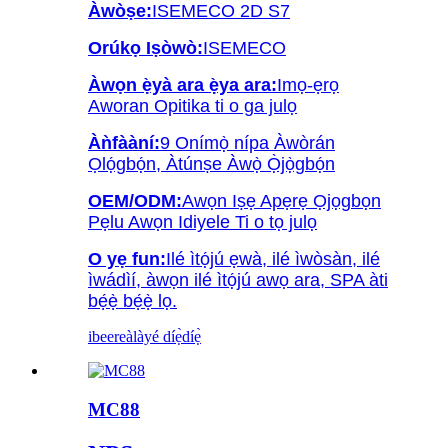
Àwòṣe:
ISEMECO 2D S7
Orúkọ Iṣòwò:
ISEMECO
Àwọn ẹ̀yà ara ẹ̀ya ara:
Imọ-ẹrọ
Aworan Opitika ti o ga julọ
Àǹfààní:
9 Onímọ̀ nípa Àwòrán
Ọlọ́gbọ́n, Àtúnṣe Àwọ̀ Ọ̀jọ̀gbọ́n
OEM/ODM:
Awọn Iṣẹ Apẹrẹ Ọjọgbọn
Pẹlu Awọn Idiyele Ti o tọ julọ
O yẹ fun:
Ilé ìtọ́jú ẹwà, ilé ìwòsàn, ilé
ìwádìí, àwọn ilé ìtọ́jú awọ ara, SPA àti
bẹ́ẹ̀ bẹ́ẹ̀ lọ.
ibeere
àlàyé díẹ̀díẹ̀
MC88