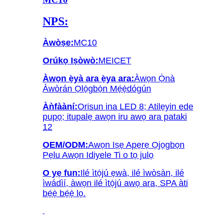
NPS:
Àwòṣe:
MC10
Orúkọ Iṣòwò:
MEICET
Àwọn ẹ̀yà ara ẹ̀ya ara:
Àwọn Ọ̀nà
Àwòrán Ọlọ́gbọ́n Mẹ́ẹ̀dógún
Àǹfààní:
Orisun ina LED 8; Atilẹyin ede
pupọ; itupalẹ awọn iru awọ ara pataki
12
OEM/ODM:
Awọn Iṣẹ Apẹrẹ Ọjọgbọn
Pẹlu Awọn Idiyele Ti o tọ julọ
O yẹ fun:
Ilé ìtọ́jú ẹwà, ilé ìwòsàn, ilé
ìwádìí, àwọn ilé ìtọ́jú awọ ara, SPA àti
bẹ́ẹ̀ bẹ́ẹ̀ lọ.