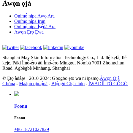
Àwọn ọjà
Onímọ̀ nípa Awọ Ara
Onímọ̀ nípa Irun
Onímọ̀ nípa Ìṣẹ̀dá Ara
Awọn Ẹrọ Ẹwa
Shanghai May Skin Information Technology Co., Ltd. Ilẹ̀ kẹfà, Ilé
keje, Pákì Ìmọ̀-ẹ̀rọ àti Ìmọ̀-ẹ̀rọ Minggu, Nọ́mbà 7001 Zhongchun
Road, Agbègbè Minhang, Shanghai
© Ẹ̀tọ́ àdáṣe - 2010-2024: Gbogbo ẹ̀tọ́ wa ni ipamọ́.
Àwọn Ọjà
Gbóná
-
Máàpù ojú-ọ̀nà
-
Blọ́ọ̀gù Gíga Jùlọ
-
ÌWÁDÌÍ TÓ GÓGÓ
Foonu
Foonu
+86 18721027829