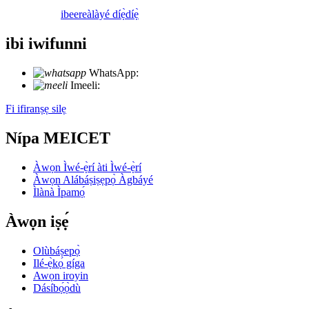
ibeere
àlàyé díẹ̀díẹ̀
ibi iwifunni
WhatsApp:
+86 18721027829
Imeeli:
info@meicet.com
Fi ifiranṣẹ silẹ
Nípa MEICET
Àwọn Ìwé-ẹ̀rí àti Ìwé-ẹ̀rí
Àwọn Alábáṣiṣẹpọ̀ Àgbáyé
Ìlànà Ìpamọ́
Àwọn iṣẹ́
Olùbáṣepọ̀
Ilé-ẹ̀kọ́ gíga
Awọn iroyin
Dásíbọ́ọ̀dù