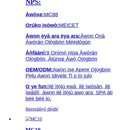
NPS:
Àwòṣe:
MC88
Orúkọ Iṣòwò:
MEICET
Àwọn ẹ̀yà ara ẹ̀ya ara:
Àwọn Ọ̀nà
Àwòrán Ọlọ́gbọ́n Mẹ́ẹ̀dógún
Àǹfààní:
9 Onímọ̀ nípa Àwòrán
Ọlọ́gbọ́n, Àtúnṣe Àwọ̀ Ọ̀jọ̀gbọ́n
OEM/ODM:
Awọn Iṣẹ Apẹrẹ Ọjọgbọn
Pẹlu Awọn Idiyele Ti o tọ julọ
O yẹ fun:
Ilé ìtọ́jú ẹwà, ilé ìwòsàn, ilé
ìwádìí, àwọn ilé ìtọ́jú awọ ara, SPA àti
bẹ́ẹ̀ bẹ́ẹ̀ lọ.
ibeere
àlàyé díẹ̀díẹ̀
MC10