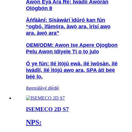
Àwọn Ẹ̀yà Ara Rẹ̀: Ìwádìí Àwòrán
Ọlọ́gbọ́n 8
Àǹfààní: Ṣíṣàwárí ìdúró kan fún
“ogbó, ìfàmọ́ra, àwọ̀ ara, ìrísí awọ
ara, àwọ̀ ara”
OEM/ODM: Awọn Iṣẹ Apẹrẹ Ọjọgbọn
Pẹlu Awọn Idiyele Ti o tọ julọ
Ó yẹ fún: Ilé ìtọ́jú ẹwà, ilé ìwòsàn, ilé
ìwádìí, ilé ìtọ́jú awọ ara, SPA àti bẹ́ẹ̀
bẹ́ẹ̀ lọ.
ibeere
àlàyé díẹ̀díẹ̀
ISEMECO 2D S7
NPS: