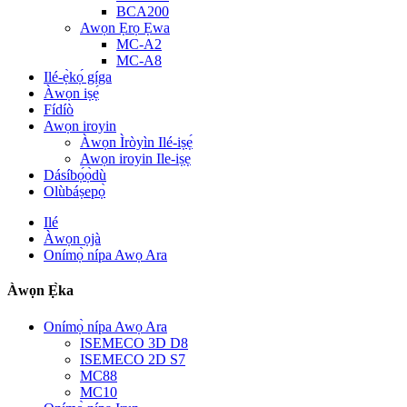
BCA200
Awọn Ẹrọ Ẹwa
MC-A2
MC-A8
Ilé-ẹ̀kọ́ gíga
Àwọn iṣẹ́
Fídíò
Awọn iroyin
Àwọn Ìròyìn Ilé-iṣẹ́
Awọn iroyin Ile-iṣẹ
Dásíbọ́ọ̀dù
Olùbáṣepọ̀
Ilé
Àwọn ọjà
Onímọ̀ nípa Awọ Ara
Àwọn Ẹ̀ka
Onímọ̀ nípa Awọ Ara
ISEMECO 3D D8
ISEMECO 2D S7
MC88
MC10