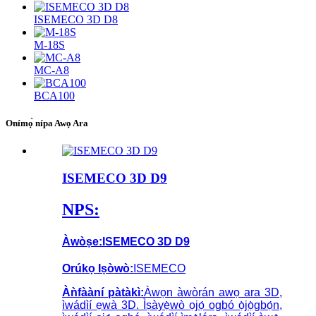
ISEMECO 3D D8
M-18S
MC-A8
BCA100
Onímọ̀ nípa Awọ Ara
ISEMECO 3D D9
NPS:
Àwòṣe:
ISEMECO 3D D9
Orúkọ Iṣòwò:
ISEMECO
Àǹfààní pàtàkì:
Àwọn àwòrán awọ ara 3D,
ìwádìí ẹwà 3D. Ìṣàyẹ̀wò ọjọ́ ogbó ọ̀jọ̀gbọ́n,