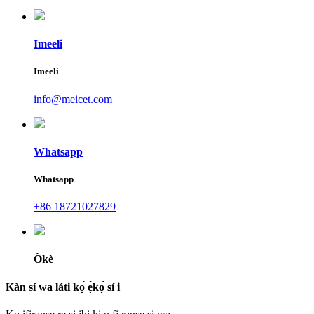
Imeeli
Imeeli
info@meicet.com
Whatsapp
Whatsapp
+86 18721027829
Òkè
Kàn sí wa láti kọ́ ẹ̀kọ́ sí i