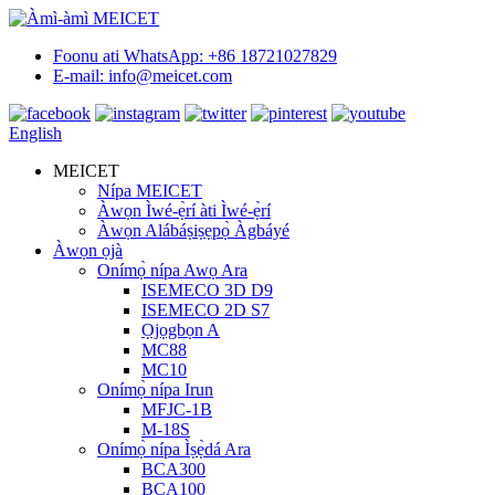
Foonu ati WhatsApp: +86 18721027829
E-mail: info@meicet.com
English
MEICET
Nípa MEICET
Àwọn Ìwé-ẹ̀rí àti Ìwé-ẹ̀rí
Àwọn Alábáṣiṣẹpọ̀ Àgbáyé
Àwọn ọjà
Onímọ̀ nípa Awọ Ara
ISEMECO 3D D9
ISEMECO 2D S7
Ọjọgbọn A
MC88
MC10
Onímọ̀ nípa Irun
MFJC-1B
M-18S
Onímọ̀ nípa Ìṣẹ̀dá Ara
BCA300
BCA100