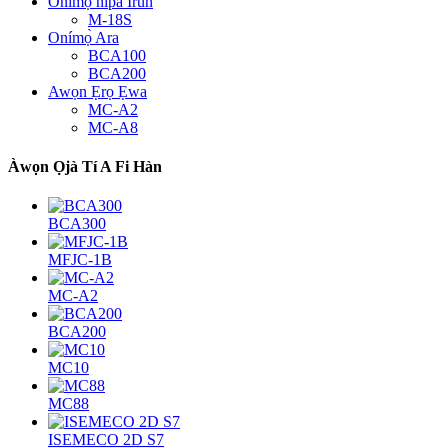
Onímọ̀ nípa Irun
M-18S
Onímọ̀ Ara
BCA100
BCA200
Awọn Ẹrọ Ẹwa
MC-A2
MC-A8
Àwọn Ọjà Tí A Fi Hàn
BCA300
MFJC-1B
MC-A2
BCA200
MC10
MC88
ISEMECO 2D S7