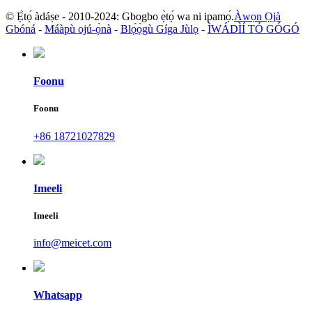
© Ẹ̀tọ́ àdáṣe - 2010-2024: Gbogbo ẹ̀tọ́ wa ni ipamọ́.
Àwọn Ọjà
Gbóná
-
Máàpù ojú-ọ̀nà
-
Blọ́ọ̀gù Gíga Jùlọ
-
ÌWÁDÌÍ TÓ GÓGÓ
Foonu
Foonu
+86 18721027829
Imeeli
Imeeli
info@meicet.com
Whatsapp