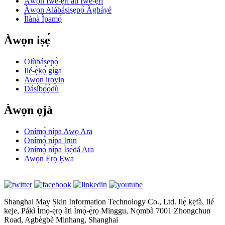
Àwọn Ìwé-ẹ̀rí àti Ìwé-ẹ̀rí
Àwọn Alábáṣiṣẹpọ̀ Àgbáyé
Ìlànà Ìpamọ́
Àwọn iṣẹ́
Olùbáṣepọ̀
Ilé-ẹ̀kọ́ gíga
Awọn iroyin
Dásíbọ́ọ̀dù
Àwọn ọjà
Onímọ̀ nípa Awọ Ara
Onímọ̀ nípa Irun
Onímọ̀ nípa Ìṣẹ̀dá Ara
Awọn Ẹrọ Ẹwa
Shanghai May Skin Information Technology Co., Ltd. Ilẹ̀ kẹfà, Ilé
keje, Pákì Ìmọ̀-ẹ̀rọ àti Ìmọ̀-ẹ̀rọ Minggu, Nọ́mbà 7001 Zhongchun
Road, Agbègbè Minhang, Shanghai