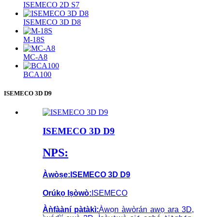
ISEMECO 2D S7
ISEMECO 3D D8
M-18S
MC-A8
BCA100
ISEMECO 3D D9
ISEMECO 3D D9
NPS:
Àwòṣe:
ISEMECO 3D D9
Orúkọ Iṣòwò:
ISEMECO
Àǹfààní pàtàkì:
Àwọn àwòrán awọ ara 3D,