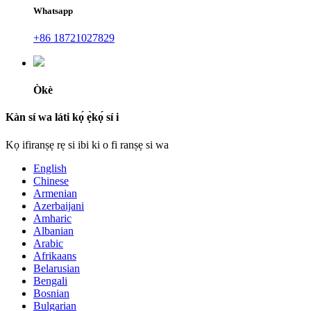
Whatsapp
+86 18721027829
Òkè
Kàn sí wa láti kọ́ ẹ̀kọ́ sí i
Kọ ifiranṣẹ rẹ si ibi ki o fi ranṣẹ si wa
English
Chinese
Armenian
Azerbaijani
Amharic
Albanian
Arabic
Afrikaans
Belarusian
Bengali
Bosnian
Bulgarian