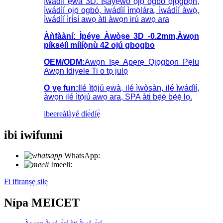
ìwádìí ẹwà 3D. Ìṣàyẹ̀wò ọjọ́ ogbó ọ̀jọ̀gbọ́n,
ìwádìí ọjọ́ ogbó, ìwádìí ìmọ̀lára, ìwádìí àwọ̀,
ìwádìí ìrísí awọ àti àwọn irú awọ ara
Àǹfààní:
Ìpéye Àwòṣe 3D -
0.2mm
,
Àwọn
píksẹ́lì mílíọ̀nù 42 ojú gbogbo
OEM/ODM:
Awọn Iṣẹ Apẹrẹ Ọjọgbọn Pẹlu
Awọn Idiyele Ti o tọ julọ
O yẹ fun:
Ilé ìtọ́jú ẹwà, ilé ìwòsàn, ilé ìwádìí,
àwọn ilé ìtọ́jú awọ ara, SPA àti bẹ́ẹ̀ bẹ́ẹ̀ lọ.
ibeere
àlàyé díẹ̀díẹ̀
ibi iwifunni
WhatsApp:
+86 18721027829
Imeeli:
info@meicet.com
Fi ifiranṣẹ silẹ
Nípa MEICET