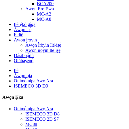
BCA200
Awọn Ẹrọ Ẹwa
MC-A2
MC-A8
Ilé-ẹ̀kọ́ gíga
Àwọn iṣẹ́
Fídíò
Awọn iroyin
Àwọn Ìròyìn Ilé-iṣẹ́
Awọn iroyin Ile-iṣẹ
Dásíbọ́ọ̀dù
Olùbáṣepọ̀
Ilé
Àwọn ọjà
Onímọ̀ nípa Awọ Ara
ISEMECO 3D D9
Àwọn Ẹ̀ka
Onímọ̀ nípa Awọ Ara
ISEMECO 3D D8
ISEMECO 2D S7
MC88