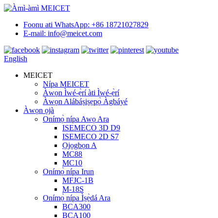
Foonu ati WhatsApp: +86 18721027829
E-mail: info@meicet.com
English
MEICET
Nípa MEICET
Àwọn Ìwé-ẹ̀rí àti Ìwé-ẹ̀rí
Àwọn Alábáṣiṣẹpọ̀ Àgbáyé
Àwọn ọjà
Onímọ̀ nípa Awọ Ara
ISEMECO 3D D9
ISEMECO 2D S7
Ọjọgbọn A
MC88
MC10
Onímọ̀ nípa Irun
MFJC-1B
M-18S
Onímọ̀ nípa Ìṣẹ̀dá Ara
BCA300
BCA100