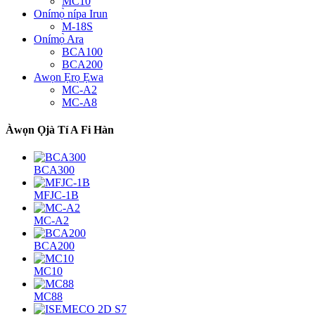
MC10
Onímọ̀ nípa Irun
M-18S
Onímọ̀ Ara
BCA100
BCA200
Awọn Ẹrọ Ẹwa
MC-A2
MC-A8
Àwọn Ọjà Tí A Fi Hàn
BCA300
MFJC-1B
MC-A2
BCA200
MC10
MC88