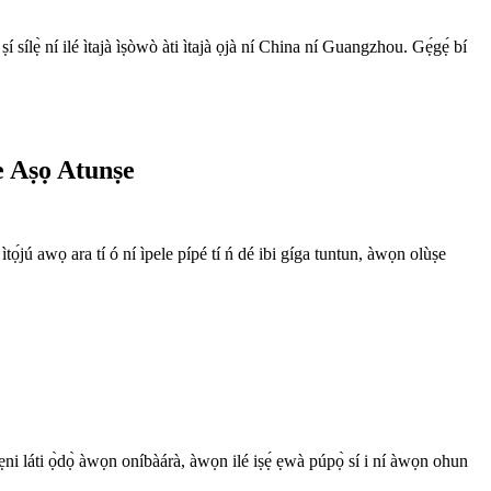
sílẹ̀ ní ilé ìtajà ìṣòwò àti ìtajà ọjà ní China ní Guangzhou. Gẹ́gẹ́ bí
 Aṣọ Atunṣe
tọ́jú awọ ara tí ó ní ìpele pípé tí ń dé ibi gíga tuntun, àwọn olùṣe
 ẹni láti ọ̀dọ̀ àwọn oníbàárà, àwọn ilé iṣẹ́ ẹwà púpọ̀ sí i ní àwọn ohun