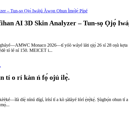
n AI 3D Skin Analyzer – Tun-sọ Ọjọ́ Iwáj
 ní àgbáyé—AMWC Monaco 2026—tí yóò wáyé láti ọjọ́ 26 sí 28 oṣù kẹta ní
̀-èdè tó lé ní 150. MEICET i...
 o rí kàn ń fọ́ ojú ilẹ̀.
é—ìlà díẹ̀ nínú dígí, ìrísí tí a kò ṣàlàyé lórí ẹ̀rẹ̀kẹ́. Ṣùgbọ́n ohun tí a
mọ̀...