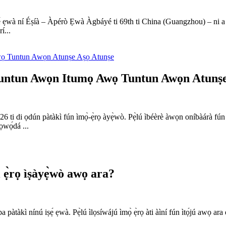
iṣẹ́ ẹwà ní Éṣíà – Àpérò Ẹwà Àgbáyé ti 69th ti China (Guangzhou) – ni a ṣí 
í...
untun Awọn Itumọ Awọ Tuntun Awọn Atunṣe
26 ti di ọdún pàtàkì fún ìmọ̀-ẹ̀rọ àyẹ̀wò. Pẹ̀lú ìbéèrè àwọn oníbàárà fún ì
ọwọ́dá ...
 ẹ̀rọ ìṣàyẹ̀wò awọ ara?
àtàkì nínú iṣẹ́ ẹwà. Pẹ̀lú ìlọsíwájú ìmọ̀ ẹ̀rọ àti àìní fún ìtọ́jú awọ ara