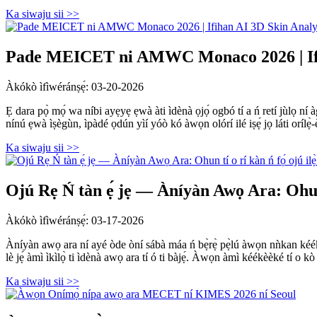
Ka siwaju sii >>
Pade MEICET ni AMWC Monaco 2026 | Ifiha
Àkókò ìfìwéránṣẹ́: 03-20-2026
Ẹ dara pọ̀ mọ́ wa níbi ayẹyẹ ẹwà àti ìdènà ọjọ́ ogbó tí a ń retí jùlọ
nínú ẹwà ìṣègùn, ìpàdé ọdún yìí yóò kó àwọn olórí ilé iṣẹ́ jọ láti orílẹ
Ka siwaju sii >>
Ojú Rẹ Ń tàn ẹ́ jẹ — Àníyàn Awọ Ara: Ohun tí
Àkókò ìfìwéránṣẹ́: 03-17-2026
Àníyàn awọ ara ní ayé òde òní sábà máa ń bẹ̀rẹ̀ pẹ̀lú àwọn nǹkan kéékèèk
lè jẹ́ àmì ìkìlọ̀ ti ìdènà awọ ara tí ó ti bàjẹ́. Àwọn àmì kéékèèké tí o kò 
Ka siwaju sii >>