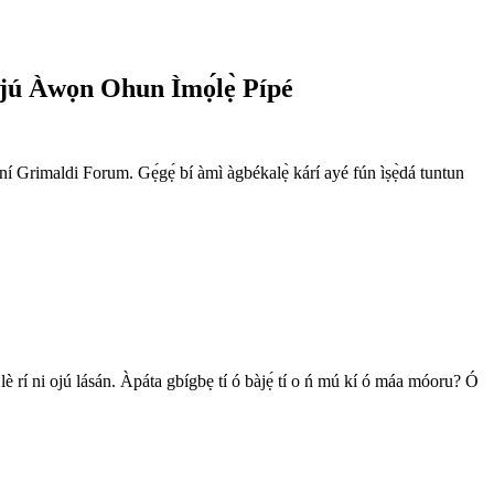
ú Àwọn Ohun Ìmọ́lẹ̀ Pípé
 Grimaldi Forum. Gẹ́gẹ́ bí àmì àgbékalẹ̀ kárí ayé fún ìṣẹ̀dá tuntun
 lè rí ni ojú lásán. Àpáta gbígbẹ tí ó bàjẹ́ tí o ń mú kí ó máa móoru? Ó