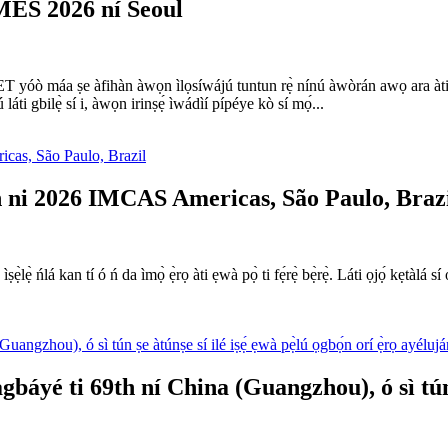
ES 2026 ní Seoul
T yóò máa ṣe àfihàn àwọn ìlọsíwájú tuntun rẹ̀ nínú àwòrán awọ ara àti 
 láti gbilẹ̀ sí i, àwọn irinṣẹ́ ìwádìí pípéye kò sí mọ́...
i 2026 IMCAS Americas, São Paulo, Braz
ìṣẹ̀lẹ̀ ńlá kan tí ó ń da ìmọ̀ ẹ̀rọ àti ẹwà pọ̀ ti fẹ́rẹ̀ bẹ̀rẹ̀. Láti ọjọ́ k
áyé ti 69th ní China (Guangzhou), ó sì tún ṣe 