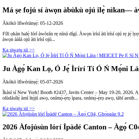
Má ṣe fojú sí àwọn àbùkù ojú ilẹ̀ nìkan— à
Àkókò ìfìwéránṣẹ́: 05-12-2026
Fífi ọkàn balẹ̀ lórí àwòrán rẹ nínú dígí. Àwọn ìrísí àti ìrísí ojú rẹ jẹ́ 
àwọn ààlà ojú àti ìrísí ojú...
Ka siwaju sii >>
Ju Àgọ́ Kan Lọ, Ó Jẹ́ Ìrírí Tí Ó Ń Mọ́ni
Àkókò ìfìwéránṣẹ́: 05-07-2026
Ìkàsí sí New York! Booth #2437, Javits Center – May 19-20, 2026. A fi 
olùdásílẹ̀ àmì ìtọ́jú awọ, onímọ̀-ẹ̀rọ ìpara, onímọ̀-ẹ̀rọ awọ, tàbí aesth...
Ka siwaju sii >>
2026 Àfojúsùn lórí Ìpàdé Canton – Àgọ́ C0