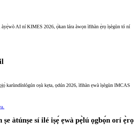
àyẹ̀wò AI ní KIMES 2026, ọ̀kan lára ​​àwọn ìfihàn ẹ̀rọ ìṣègùn tó ní
il
ẹtàlá sí ọjọ́ karùndínlógún oṣù kẹta, ọdún 2026, ìfihàn ẹwà ìṣègùn IMCAS
àtúnṣe sí ilé iṣẹ́ ẹwà pẹ̀lú ọgbọ́n orí ẹ̀rọ