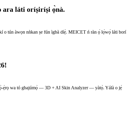
a láti oríṣiríṣi ọ̀nà.
pé kí o tún àwọn nǹkan ṣe fún ìgbà díẹ̀. MEICET ń ràn ọ́ lọ́wọ́ láti borí
26!
mọ̀-ẹ̀rọ wa tó gbajúmọ̀ — 3D + AI Skin Analyzer — yàtọ̀. Yálà o jẹ́