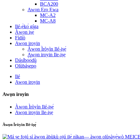
BCA200
Awọn Ẹrọ Ẹwa
MC-A2
MC-A8
Ilé-ẹ̀kọ́ gíga
Àwọn iṣẹ́
Fídíò
Awọn iroyin
Àwọn Ìròyìn Ilé-iṣẹ́
Awọn iroyin Ile-iṣẹ
Dásíbọ́ọ̀dù
Olùbáṣepọ̀
Ilé
Awọn iroyin
Awọn iroyin
Àwọn Ìròyìn Ilé-iṣẹ́
Awọn iroyin Ile-iṣẹ
Àwọn Ìròyìn Ilé-iṣẹ́