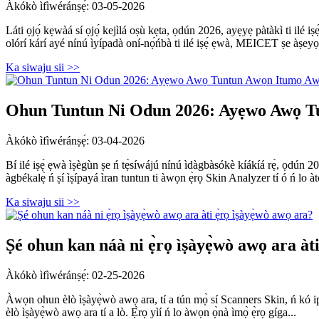
Àkókò ìfìwéránṣẹ́: 03-05-2026
Láti ọjọ́ kẹwàá sí ọjọ́ kejìlá oṣù kẹta, ọdún 2026, ayẹyẹ pàtàkì ti ilé 
olórí kárí ayé nínú ìyípadà oní-nọ́ńbà ti ilé iṣẹ́ ẹwà, MEICET ṣe àṣeyọr
Ka siwaju sii >>
Ohun Tuntun Ni Odun 2026: Ayẹwo Awọ T
Àkókò ìfìwéránṣẹ́: 03-04-2026
Bí ilé iṣẹ́ ẹwà ìṣègùn ṣe ń tẹ̀síwájú nínú ìdàgbàsókè kíákíá rẹ̀, ọdún 20
àgbékalẹ̀ ń ṣí ìṣípayá ìran tuntun ti àwọn ẹ̀rọ Skin Analyzer tí ó ń lo àt
Ka siwaju sii >>
Ṣé ohun kan náà ni ẹ̀rọ ìṣàyẹ̀wò awọ ara àti
Àkókò ìfìwéránṣẹ́: 02-25-2026
Àwọn ohun èlò ìṣàyẹ̀wò awọ ara, tí a tún mọ̀ sí Scanners Skin, ń kó ipa p
èlò ìṣàyẹ̀wò awọ ara tí a lò. Ẹ̀rọ yìí ń lo àwọn ọ̀nà ìmọ̀ ẹ̀rọ gíga...