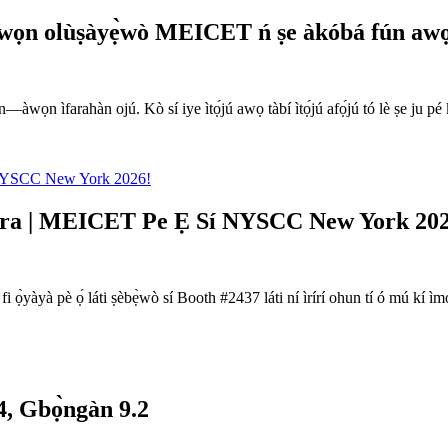
wọn olùṣàyẹ̀wò MEICET ń ṣe àkóbá fún awọ ar
ìyẹn—àwọn ìfarahàn ojú. Kò sí iye ìtọ́jú awọ tàbí ìtọ́jú afọ́jú tó lè ṣe ju 
 Lára | MEICET Pe Ẹ Sí NYSCC New York 20
ọ̀yàyà pè ọ́ láti ṣèbẹ̀wò sí Booth #2437 láti ní ìrírí ohun tí ó mú kí ì
4, Gbọ̀ngàn 9.2