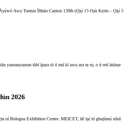
 Àyẹ̀wò Awọ Tuntun Ìfihàn Canton 139th (Ọjọ́ 15 Oṣù Kẹrin – Ọjọ́ 5
tàn yanranyanran tàbí ìpara tó ń mú kí awọ ara rẹ rọ̀, o ń retí àtúnṣe
dún 2026
kẹta ní Bologna Exhibition Centre. MEICET, ilé iṣẹ́ tó gbajúmọ̀ nínú