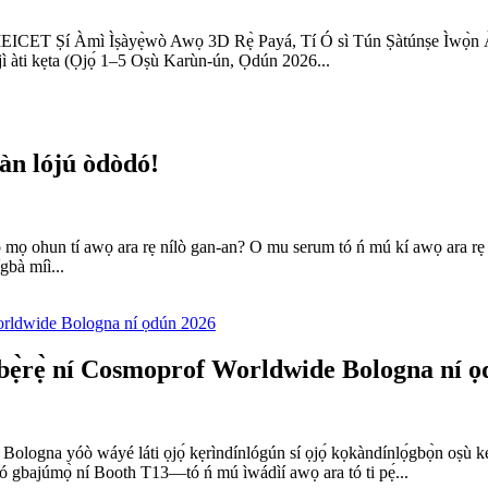
 – MEICET Ṣí Àmì Ìṣàyẹ̀wò Awọ 3D Rẹ̀ Payá, Tí Ó sì Tún Ṣàtúnṣe Ìwọ̀n
ejì àti kẹta (Ọjọ́ 1–5 Oṣù Karùn-ún, Ọdún 2026...
àn lójú òdòdó!
 pé o mọ ohun tí awọ ara rẹ nílò gan-an? O mu serum tó ń mú kí awọ ara rẹ 
ígbà míì...
rẹ̀ ní Cosmoprof Worldwide Bologna ní ọ
 Bologna yóò wáyé láti ọjọ́ kẹrìndínlógún sí ọjọ́ kọkàndínlọ́gbọ̀n oṣù 
ajúmọ̀ ní Booth T13—tó ń mú ìwádìí awọ ara tó ti pẹ́...