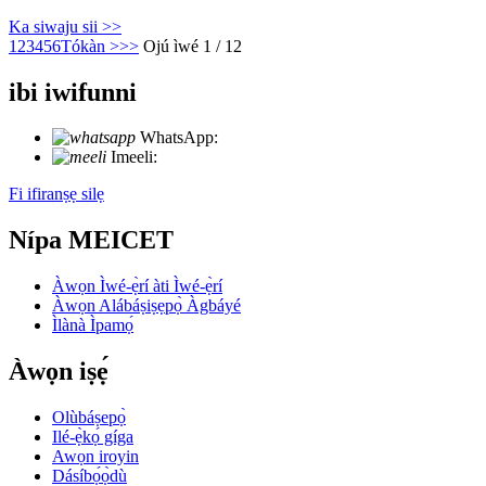
Ka siwaju sii >>
1
2
3
4
5
6
Tókàn >
>>
Ojú ìwé 1 / 12
ibi iwifunni
WhatsApp:
+86 18721027829
Imeeli:
info@meicet.com
Fi ifiranṣẹ silẹ
Nípa MEICET
Àwọn Ìwé-ẹ̀rí àti Ìwé-ẹ̀rí
Àwọn Alábáṣiṣẹpọ̀ Àgbáyé
Ìlànà Ìpamọ́
Àwọn iṣẹ́
Olùbáṣepọ̀
Ilé-ẹ̀kọ́ gíga
Awọn iroyin
Dásíbọ́ọ̀dù