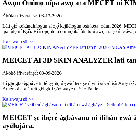
Àwọn Onímọ̀ nípa awọ ara MECET ní KIM
Àkókò ìfìwéránṣẹ́: 03-13-2026
Láti ọjọ́ kọkàndínlógún sí ọjọ́ kejìlélógún oṣù kẹta, ọdún 2026, MECE
ipa jùlọ ní Éṣíà. Bí ìsopọ̀ ìlera oní-nọ́ńbà àti ìtọ́jú awọ ara ṣe ń tẹ̀síwájú
Ka siwaju sii >>
MEICET AI 3D SKIN ANALYZER lati tan n
Àkókò ìfìwéránṣẹ́: 03-09-2026
Bí gbogbo àgbáyé ti ilé iṣẹ́ ìtọ́jú ẹwà ìlera ṣe ń yíjú sí Gúúsù Amẹ́ríkà, 
Amẹ́ríkà tí a ń retí gidigidi yóò wáyé ní São Paulo...
Ka siwaju sii >>
MEICET ṣe ìbẹ̀rẹ̀ àgbàyanu ní ìfihàn ẹwà àgb
ayélujára.