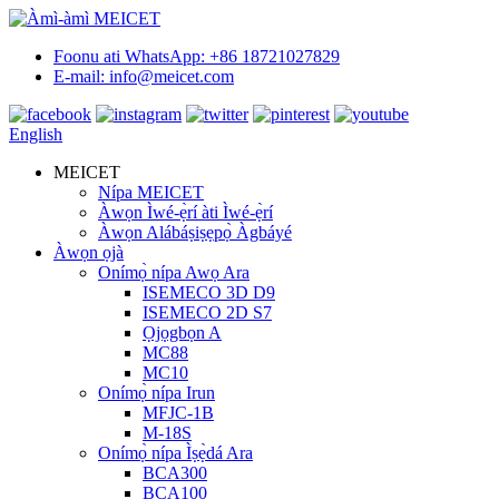
Foonu ati WhatsApp: +86 18721027829
E-mail: info@meicet.com
English
MEICET
Nípa MEICET
Àwọn Ìwé-ẹ̀rí àti Ìwé-ẹ̀rí
Àwọn Alábáṣiṣẹpọ̀ Àgbáyé
Àwọn ọjà
Onímọ̀ nípa Awọ Ara
ISEMECO 3D D9
ISEMECO 2D S7
Ọjọgbọn A
MC88
MC10
Onímọ̀ nípa Irun
MFJC-1B
M-18S
Onímọ̀ nípa Ìṣẹ̀dá Ara
BCA300
BCA100