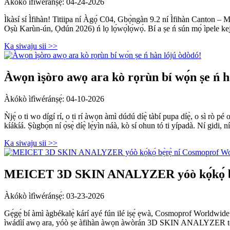
Àkókò ìfìwéránṣẹ́: 04-24-2026
Ìkàsí sí Ìfihàn! Titiipa ní Àgọ́ C04, Gbọ̀ngàn 9.2 ní Ìfihàn Canton
Oṣù Karùn-ún, Ọdún 2026) ń lọ lọ́wọ́lọ́wọ́. Bí a ṣe ń sún mọ́ ìpele k
Ka siwaju sii >>
Àwọn ìṣòro awọ ara kò rọrùn bí wọ́n ṣe ń h
Àkókò ìfìwéránṣẹ́: 04-10-2026
Ǹjẹ́ o ti wo dígí rí, o ti rí àwọn àmì dúdú díẹ̀ tàbí pupa díẹ̀, o sì rò
kíákíá. Ṣùgbọ́n ní ọ̀sẹ̀ díẹ̀ lẹ́yìn náà, kò sí ohun tó ti yípadà. Ní gidi, n
Ka siwaju sii >>
MEICET 3D SKIN ANALYZER yóò kọ́kọ́ bẹ̀
Àkókò ìfìwéránṣẹ́: 03-23-2026
Gẹ́gẹ́ bí àmì àgbékalẹ̀ kárí ayé fún ilé iṣẹ́ ẹwà, Cosmoprof Worldwide
ìwádìí awọ ara, yóò ṣe àfihàn àwọn àwòrán 3D SKIN ANALYZER tó gb