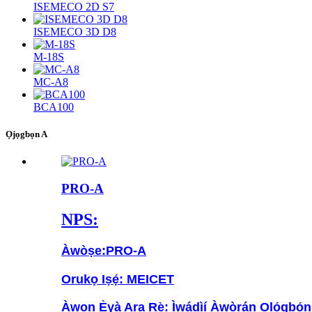
ISEMECO 2D S7
ISEMECO 3D D8
M-18S
MC-A8
BCA100
Ọjọgbọn A
PRO-A
NPS:
Àwòṣe:
PRO-A
Orukọ Iṣẹ́: MEICET
Àwọn Ẹ̀yà Ara Rẹ̀: Ìwádìí Àwòrán Ọlọ́gbọ́n