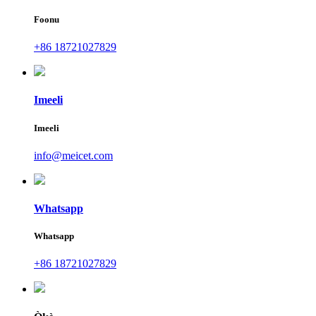
Foonu
+86 18721027829
Imeeli
Imeeli
info@meicet.com
Whatsapp
Whatsapp
+86 18721027829