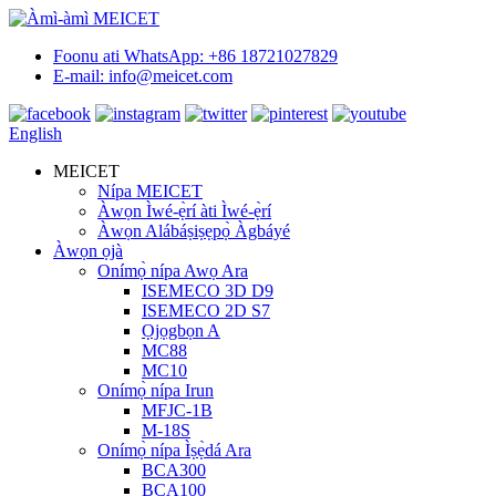
Foonu ati WhatsApp: +86 18721027829
E-mail: info@meicet.com
English
MEICET
Nípa MEICET
Àwọn Ìwé-ẹ̀rí àti Ìwé-ẹ̀rí
Àwọn Alábáṣiṣẹpọ̀ Àgbáyé
Àwọn ọjà
Onímọ̀ nípa Awọ Ara
ISEMECO 3D D9
ISEMECO 2D S7
Ọjọgbọn A
MC88
MC10
Onímọ̀ nípa Irun
MFJC-1B
M-18S
Onímọ̀ nípa Ìṣẹ̀dá Ara
BCA300
BCA100