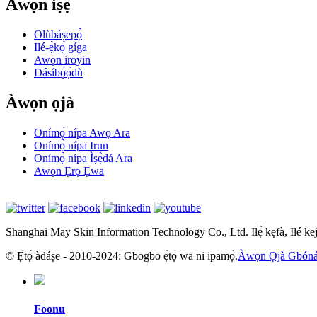
Àwọn iṣẹ́
Olùbáṣepọ̀
Ilé-ẹ̀kọ́ gíga
Awọn iroyin
Dásíbọ́ọ̀dù
Àwọn ọjà
Onímọ̀ nípa Awọ Ara
Onímọ̀ nípa Irun
Onímọ̀ nípa Ìṣẹ̀dá Ara
Awọn Ẹrọ Ẹwa
Shanghai May Skin Information Technology Co., Ltd. Ilẹ̀ kẹfà, Ilé 
© Ẹ̀tọ́ àdáṣe - 2010-2024: Gbogbo ẹ̀tọ́ wa ni ipamọ́.
Àwọn Ọjà Gbón
Foonu