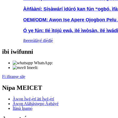
Àǹfààní: Ṣíṣàwárí ìdúró kan fún “ogbó, ìfàmọ
OEM/ODM: Awọn Iṣẹ Apẹrẹ Ọjọgbọn Pẹlu Aw
Ó yẹ fún: Ilé ìtọ́jú ẹwà, ilé ìwòsàn, ilé ìwádìí,
ibeere
àlàyé díẹ̀díẹ̀
ibi iwifunni
WhatsApp:
+86 18721027829
Imeeli:
info@meicet.com
Fi ifiranṣẹ silẹ
Nípa MEICET
Àwọn Ìwé-ẹ̀rí àti Ìwé-ẹ̀rí
Àwọn Alábáṣiṣẹpọ̀ Àgbáyé
Ìlànà Ìpamọ́