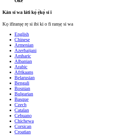
Òkè
Kàn sí wa láti kọ́ ẹ̀kọ́ sí i
Kọ ifiranṣẹ rẹ si ibi ki o fi ranṣẹ si wa
English
Chinese
Armenian
Azerbaijani
Amharic
Albanian
Arabic
Afrikaans
Belarusian
Bengali
Bosnian
Bulgarian
Basque
Czech
Catalan
Cebuano
Chichewa
Corsican
Croatian