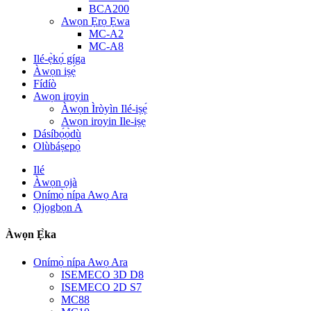
BCA200
Awọn Ẹrọ Ẹwa
MC-A2
MC-A8
Ilé-ẹ̀kọ́ gíga
Àwọn iṣẹ́
Fídíò
Awọn iroyin
Àwọn Ìròyìn Ilé-iṣẹ́
Awọn iroyin Ile-iṣẹ
Dásíbọ́ọ̀dù
Olùbáṣepọ̀
Ilé
Àwọn ọjà
Onímọ̀ nípa Awọ Ara
Ọjọgbọn A
Àwọn Ẹ̀ka
Onímọ̀ nípa Awọ Ara
ISEMECO 3D D8
ISEMECO 2D S7
MC88