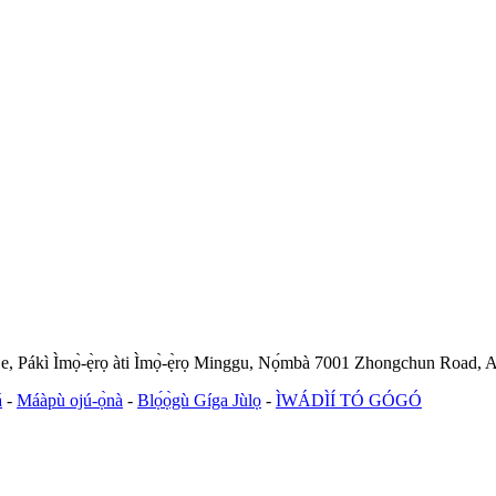
keje, Pákì Ìmọ̀-ẹ̀rọ àti Ìmọ̀-ẹ̀rọ Minggu, Nọ́mbà 7001 Zhongchun Road
á
-
Máàpù ojú-ọ̀nà
-
Blọ́ọ̀gù Gíga Jùlọ
-
ÌWÁDÌÍ TÓ GÓGÓ