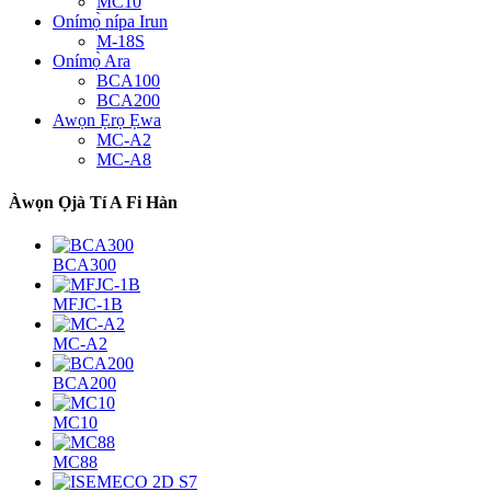
MC10
Onímọ̀ nípa Irun
M-18S
Onímọ̀ Ara
BCA100
BCA200
Awọn Ẹrọ Ẹwa
MC-A2
MC-A8
Àwọn Ọjà Tí A Fi Hàn
BCA300
MFJC-1B
MC-A2
BCA200
MC10
MC88