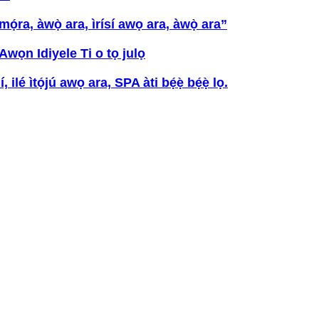
́ra, àwọ̀ ara, ìrísí awọ ara, àwọ̀ ara”
ọn Idiyele Ti o tọ julọ
 ilé ìtọ́jú awọ ara, SPA àti bẹ́ẹ̀ bẹ́ẹ̀ lọ.