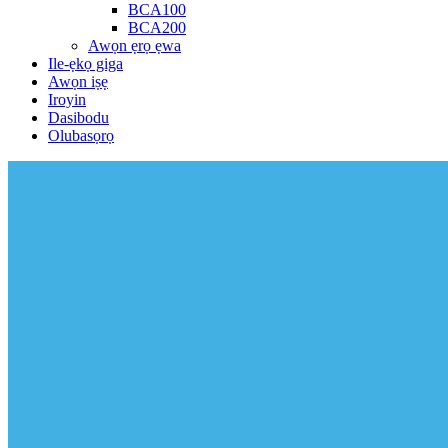
BCA100
BCA200
Awọn ẹrọ ẹwa
Ile-ẹkọ giga
Awọn iṣẹ
Iroyin
Dasibodu
Olubasọrọ