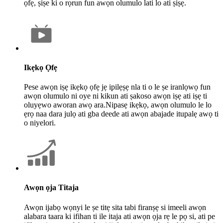
ọfẹ, ṣiṣe ki o rọrun fun awọn olumulo lati lo ati ṣiṣẹ.
Ikẹkọ Ọfẹ
Pese awọn iṣẹ ikẹkọ ọfẹ jẹ ipilẹṣẹ nla ti o le ṣe iranlọwọ fun
awọn olumulo ni oye ni kikun ati ṣakoso awọn iṣẹ ati iṣẹ ti
oluyẹwo aworan awọ ara.Nipasẹ ikẹkọ, awọn olumulo le lo
ẹrọ naa dara julọ ati gba deede ati awọn abajade itupalẹ awọ ti
o niyelori.
Awọn ọja Titaja
Awọn ijabọ wọnyi le ṣe titẹ sita tabi firanṣẹ si imeeli awọn
alabara taara ki ifihan ti ile itaja ati awọn ọja rẹ le pọ si, ati pe