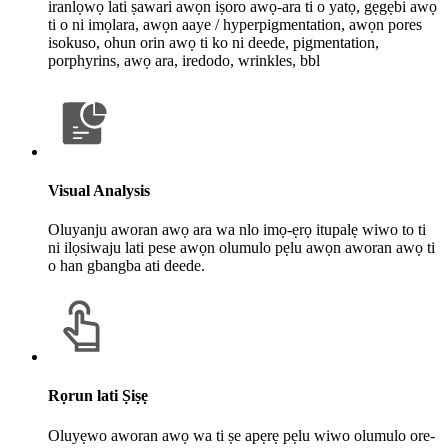
iranlọwọ lati ṣawari awọn iṣoro awọ-ara ti o yatọ, gẹgẹbi awọ
ti o ni imọlara, awọn aaye / hyperpigmentation, awọn pores
isokuso, ohun orin awọ ti ko ni deede, pigmentation,
porphyrins, awọ ara, iredodo, wrinkles, bbl
Visual Analysis
Oluyanju aworan awọ ara wa nlo imọ-ẹrọ itupalẹ wiwo to ti
ni ilọsiwaju lati pese awọn olumulo pẹlu awọn aworan awọ ti
o han gbangba ati deede.
Rọrun lati Ṣiṣẹ
Oluyẹwo aworan awọ wa ti ṣe apẹrẹ pẹlu wiwo olumulo ore-