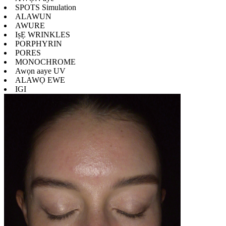
SPOTS Simulation
ALAWUN
AWURE
IṣẸ WRINKLES
PORPHYRIN
PORES
MONOCHROME
Awọn aaye UV
ALAWỌ EWE
IGI