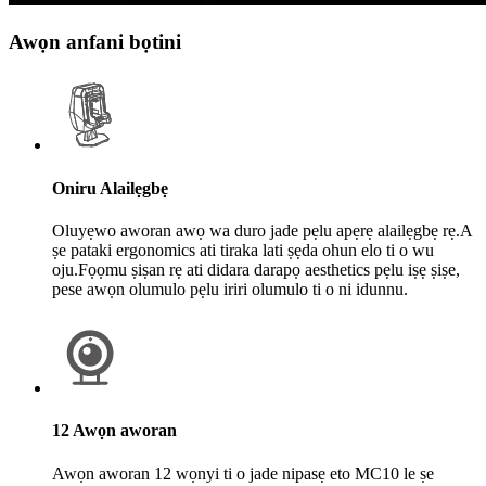
Awọn anfani bọtini
Oniru Alailẹgbẹ
Oluyẹwo aworan awọ wa duro jade pẹlu apẹrẹ alailẹgbẹ rẹ.A
ṣe pataki ergonomics ati tiraka lati ṣẹda ohun elo ti o wu
oju.Fọọmu ṣiṣan rẹ ati didara darapọ aesthetics pẹlu iṣẹ ṣiṣe,
pese awọn olumulo pẹlu iriri olumulo ti o ni idunnu.
12 Awọn aworan
Awọn aworan 12 wọnyi ti o jade nipasẹ eto MC10 le ṣe