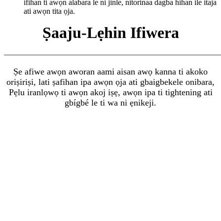
ifihan ti awọn alabara le ni jinle, nitorinaa dagba hihan ile itaja
ati awọn tita ọja.
Ṣaaju-Lẹhin Ifiwera
———————————————————————————
Ṣe afiwe awọn aworan aami aisan awọ kanna ti akoko
oriṣiriṣi, lati ṣafihan ipa awọn ọja ati gba
igbekele onibara,
Pẹlu iranlọwọ ti awọn akoj iṣẹ, awọn ipa ti tightening ati
gbígbé le ti wa ni ẹnikeji.