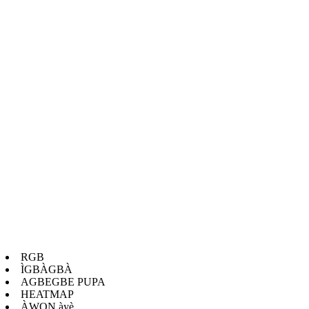
——————————————
Awọn aworan 15 wọnyi ti o jade nipasẹ eto MC88 le ṣe iranlọwọ
lati ṣawari awọn iṣoro awọ-ara ti o yatọ, gẹgẹbi awọ ara ti o ni
imọra, awọn pores ti o tobi, ohun orin awọ ti ko ni deede,
pigmentation, wrinkles, porphyrin, awọ ara, igbona, abbl.
RGB
ÌGBÀGBÀ
AGBEGBE PUPA
HEATMAP
ÀWỌN àyè