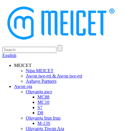
English
MEICET
Nipa MEICET
Awọn iwe-ẹri & Awọn iwe-ẹri
Agbaye Partners
Awọn ọja
Oluyanju awọ
MC88
MC10
S7
D8
Oluyanju Irun Irun
M-13S
Oluyanju Tiwqn Ara